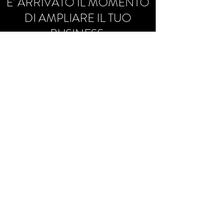
E' ARRIVATO IL MOMENTO
DI AMPLIARE IL TUO
BUSINESS.
FATTI AIUTARE DA NOI
Richiedi una prima consulenza gratuita di un
nostro esperto
IMMOBILIARE SPAZIO ARCADIA
immobiliare@spazioarcadia.it
0376-1410133
353-4045917