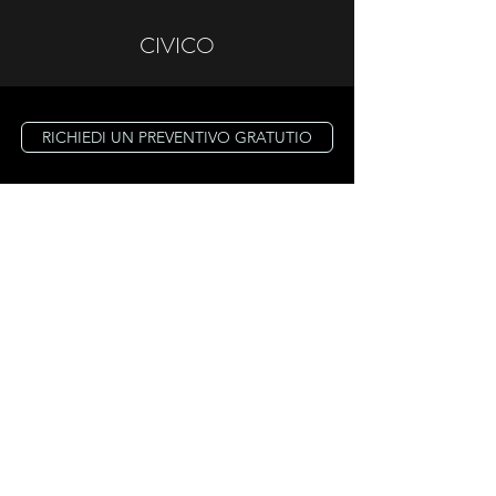
CIVICO
RICHIEDI UN PREVENTIVO GRATUTIO
PROPONI LA TUA
LOCATION
Compila e invia il seguente modulo per
proporre la tua location, verrai contattato entro
24 ore.