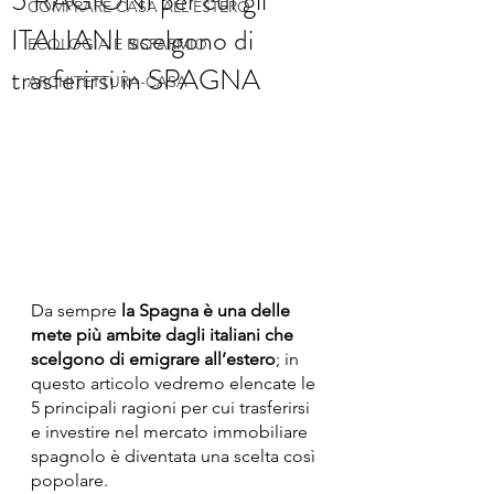
5 RAGIONI per cui gli
COMPRARE CASA ALL'ESTERO
ITALIANI scelgono di
ECOLOGIA E RISPARMIO
trasferirsi in SPAGNA
ARCHITETTURA-CASA
Da sempre 
la Spagna è una delle 
mete più ambite dagli italiani che 
scelgono di emigrare all’estero
; in 
questo articolo vedremo elencate le 
5 principali ragioni per cui trasferirsi 
e investire nel mercato immobiliare 
spagnolo è diventata una scelta così 
popolare.