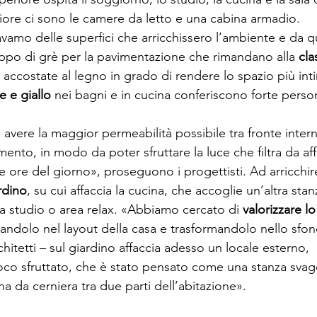
riore ci sono le camere da letto e una cabina armadio.
avamo delle superfici che arricchissero l’ambiente e da qui
ceppo di grè per la pavimentazione che rimandano alla 
cla
 accostate al legno in grado di rendere lo spazio più in
e e giallo
 nei bagni e in cucina conferiscono forte person
avere la maggior permeabilità possibile tra fronte intern
ento, in modo da poter sfruttare la luce che filtra da affa
 ore del giorno», proseguono i progettisti. Ad arricchire
rdino
, su cui affaccia la cucina, che accoglie un’altra sta
 a studio o area relax. «Abbiamo cercato di 
valorizzare l
grandolo nel layout della casa e trasformandolo n
ello sfon
chitetti – sul giardino affaccia adesso un locale esterno, 
o sfruttato, che è stato pensato come una stanza svago
na da cerniera tra due parti dell’abitazione».