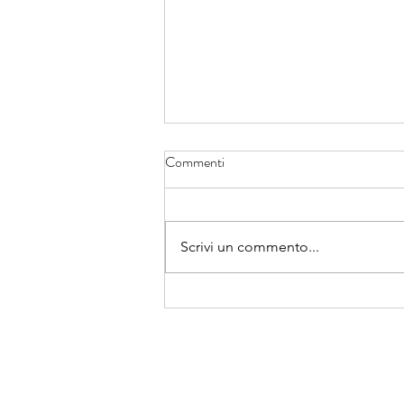
Commenti
Scrivi un commento...
Bonus prima casa per under 36:
zero tasse su rogito e mutuo.