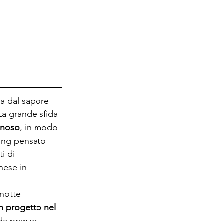
va dal sapore 
La grande sfida 
minoso
, in modo 
iving pensato 
i di 
nese in 
 notte 
n progetto nel 
 da pranzo, 