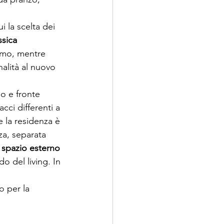
 la scelta dei 
ssica 
timo, mentre 
alità al nuovo 
o e fronte 
cci differenti a 
 la residenza è 
nza, separata 
o spazio esterno
do del living. In 
 per la 