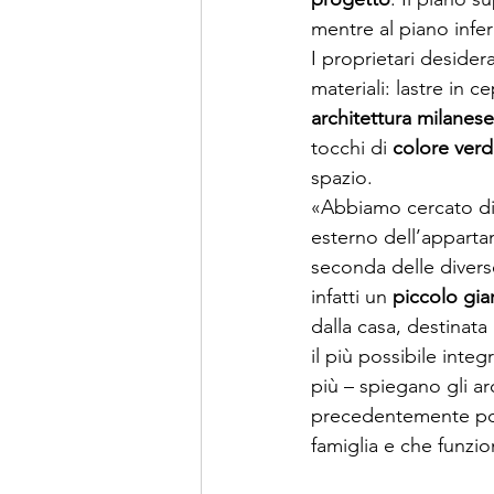
mentre al piano infe
I proprietari desider
materiali: lastre in 
architettura milanese
tocchi di 
colore verd
spazio.
«Abbiamo cercato di 
esterno dell’appartam
seconda delle diverse
infatti un 
piccolo gia
dalla casa, destinata
il più possibile inte
più – spiegano gli ar
precedentemente poc
famiglia e che funzio