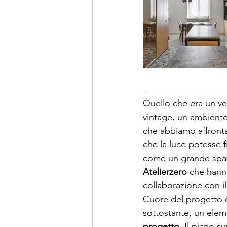
Quello che era un vec
vintage, un ambiente
che abbiamo affronta
che la luce potesse fi
come un grande spazio
Atelierzero
 che hann
collaborazione con il
Cuore del progetto è
sottostante, un elem
progetto
. Il piano s