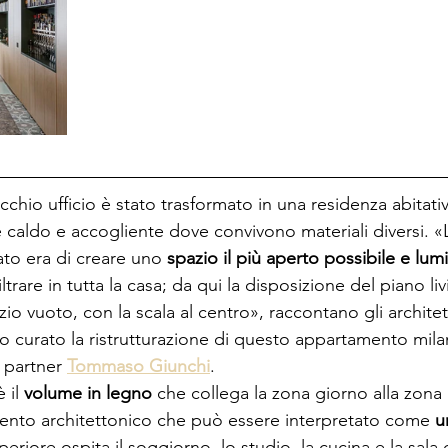
chio ufficio è stato trasformato in una residenza abitati
 caldo e accogliente dove convivono materiali diversi. «
to era di creare uno 
spazio il più aperto possibile e lu
ltrare in tutta la casa; da qui la disposizione del piano l
 vuoto, con la scala al centro», raccontano gli architett
o curato la ristrutturazione di questo appartamento mila
 partner 
Tommaso Giunchi
.
 il 
volume in legno
 che collega la zona giorno alla zona
ento architettonico che può essere interpretato come 
u
uperiore ospita il soggiorno, lo studio, la cucina e la sala