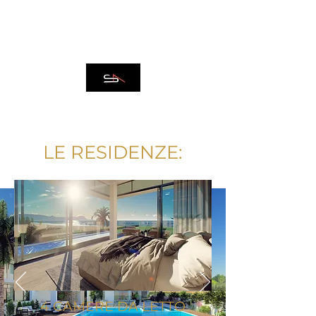
SPAZIO ARCADIA
REAL ESTATE
LE RESIDENZE:
LUXURY BEACHFRONT
BENESSERE ALLO STATO
PURO
4 CAMERE DA LETTO