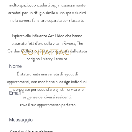
molto spazio, concederti bagni lussuosamente
arredati per un rifugio simile a una spa o riunirti
nella camera familiare separata per rilassarti.
Ispirata alle influenze Art Déco che hanno
plasmato l'età d'oro della vita in Riviera, The
Garden Collection è stata progettata dall'esteta
CONTATTACI
parigino Thierry Lemaire.
Nome
È stata creata una varietà di layout di
appartamenti, con modifiche al design individuali
incorporate per soddisfare gli stili di vita e le
Email
esigenze dei diversi residenti.
Trova il tuo appartamento perfetto:
Messaggio